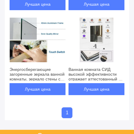
эксплуатации зеркала
Лучшая цена
Лучшая цена
стены длинная
Энергосберегающие
Ванная комната СИД
загоренные зеркала ванной
высокой эффективности
комнаты, зеркало стены с
отражает аттестованный КЭ
светами приведенными
переключателя экрана
касания
Лучшая цена
Лучшая цена
1