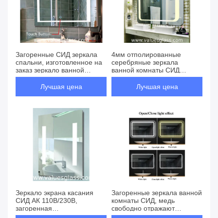
Загоренные СИД зеркала
4мм отполированные
спальни, изготовленное на
серебряные зеркала
заказ зеркало ванной
ванной комнаты СИД
комнаты размера с светами
зеркала с переключателем
Скре касания
Лучшая цена
Лучшая цена
Зеркало экрана касания
Загоренные зеркала ванной
СИД АК 110В/230В,
комнаты СИД, медь
загоренная
свободно отражают
продолжительность
подгонянный размер