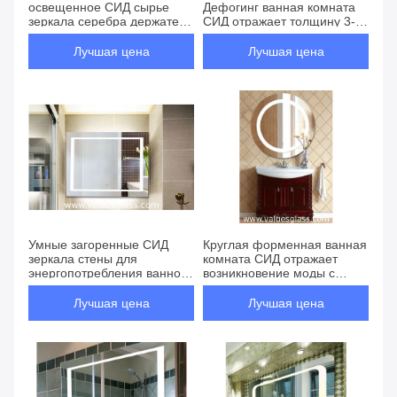
освещенное СИД сырье
Дефогинг ванная комната
зеркала серебра держателя
СИД отражает толщину 3-
стены зеркала ванной
6мм с кнопкой касания
комнаты
Лучшая цена
Лучшая цена
Умные загоренные СИД
Круглая форменная ванная
зеркала стены для
комната СИД отражает
энергопотребления ванной
возникновение моды с
комнаты низкого
анти- функцией корозии
Лучшая цена
Лучшая цена