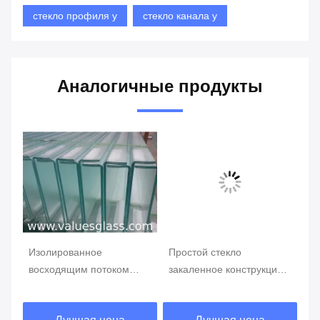
стекло профиля у
стекло канала у
Аналогичные продукты
Изолированное
Простой стекло
Sa
восходящим потоком
закаленное конструкцией
по
теплого воздуха стекло у,
подковообразное с
за
низкое железное стекло
превосходной светлой