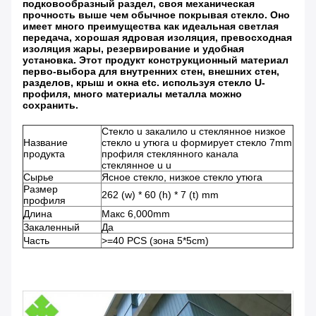
подковообразный раздел, своя механическая
прочность выше чем обычное покрывая стекло. Оно
имеет много преимущества как идеальная светлая
передача, хорошая ядровая изоляция, превосходная
изоляция жары, резервирование и удобная
установка. Этот продукт конструкционный материал
перво-выбора для внутренних стен, внешних стен,
разделов, крыш и окна etc. используя стекло U-
профиля, много материалы металла можно
сохранить.
Стекло u закалило u стеклянное низкое
Название
стекло u утюга u формирует стекло 7mm
продукта
профиля стеклянного канала
стеклянное u u
Сырье
Ясное стекло, низкое стекло утюга
Размер
262 (w) * 60 (h) * 7 (t) mm
профиля
Длина
Макс 6,000mm
Закаленный
Да
Часть
>=40 PCS (зона 5*5cm)