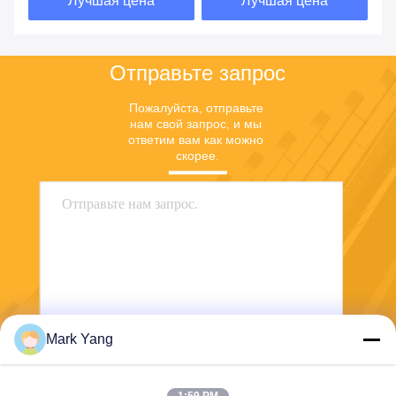
Лучшая цена
Лучшая цена
для внешней стеклянной
передачей
отделки стен
Отправьте запрос
Пожалуйста, отправьте 
нам свой запрос, и мы 
ответим вам как можно 
скорее.
Mark Yang
Отправить