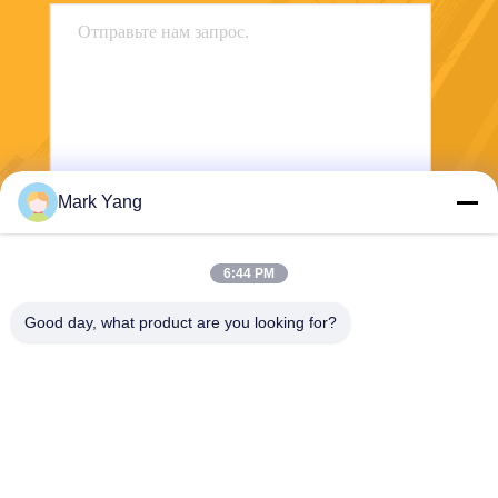
Mark Yang
Отправить
6:44 PM
Good day, what product are you looking for?
SHANGHAI VALUES GLASS CO., LTD
export08@valuesglass.com
86-182-0190-6259