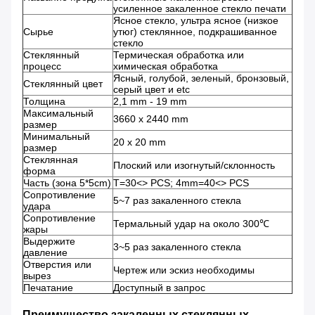
усиленное закаленное стекло печати
Ясное стекло, ультра ясное (низкое
Сырье
утюг) стеклянное, подкрашиванное
стекло
Стеклянный
Термическая обработка или
процесс
химическая обработка
Ясный, голубой, зеленый, бронзовый,
Стеклянный цвет
серый цвет и etc
Толщина
2,1 mm - 19 mm
Максимальный
3660 x 2440 mm
размер
Минимальный
20 x 20 mm
размер
Стеклянная
Плоский или изогнутый/склонность
форма
Часть (зона 5*5cm)
T=30<> PCS; 4mm=40<> PCS
Сопротивление
5~7 раз закаленного стекла
удара
Сопротивление
Термальный удар на около 300℃
жары
Выдержите
3~5 раз закаленного стекла
давление
Отверстия или
Чертеж или эскиз необходимы
вырез
Печатание
Доступный в запрос
Преимущество закаленных стеклянных