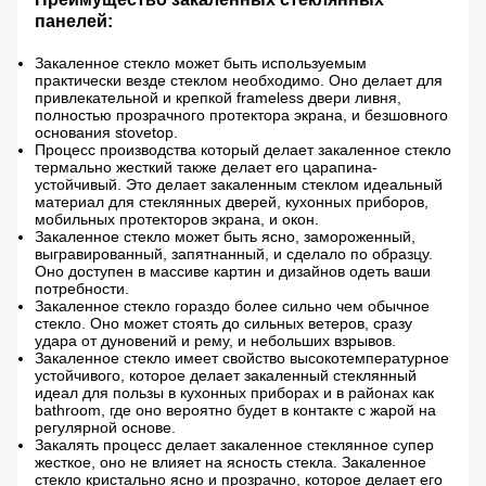
панелей:
Закаленное стекло может быть используемым
практически везде стеклом необходимо. Оно делает для
привлекательной и крепкой frameless двери ливня,
полностью прозрачного протектора экрана, и безшовного
основания stovetop.
Процесс производства который делает закаленное стекло
термально жесткий также делает его царапина-
устойчивый. Это делает закаленным стеклом идеальный
материал для стеклянных дверей, кухонных приборов,
мобильных протекторов экрана, и окон.
Закаленное стекло может быть ясно, замороженный,
выгравированный, запятнанный, и сделало по образцу.
Оно доступен в массиве картин и дизайнов одеть ваши
потребности.
Закаленное стекло гораздо более сильно чем обычное
стекло. Оно может стоять до сильных ветеров, сразу
удара от дуновений и рему, и небольших взрывов.
Закаленное стекло имеет свойство высокотемпературное
устойчивого, которое делает закаленный стеклянный
идеал для пользы в кухонных приборах и в районах как
bathroom, где оно вероятно будет в контакте с жарой на
регулярной основе.
Закалять процесс делает закаленное стеклянное супер
жесткое, оно не влияет на ясность стекла. Закаленное
стекло кристально ясно и прозрачно, которое делает его