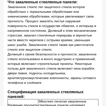
Что закаленные стеклянные панели:
Закаленное стекло тип защитного стекла которое
обработано с термальными обработками или
химическими обработками, которые увеличивают свою
прочность. Процесс закалять листья наружная
поверхность стекла в государстве обжатия, и интерьер в
напряженном состоянии. Должный к этим механическим
стрессам, закалил стеклянные перерывы в зернистые
части вместо черепков с острыми краями, уменьшая
шанс ушиба. Закаленное стекло также как ужесточатое
стекло или защитное стекло.
Должный к своим безопасности и прочности, закаленное
стекло использовано в много индустриях и применений,
которые включают строительные проекты. Некоторые
пользы для закаленного стекла включают окна корабля,
двери ливня, подносы холодильника,
архитектурноакустические компоненты, экраны сотового
телефона и cookware.
Спецификация закаленных стеклянных
панелей:
Silkscreen печатая закаленные
Название продукта
стеклянные панели нагревает