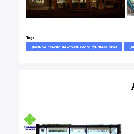
Tags:
цветное стекло декоративного фильма окна
цв