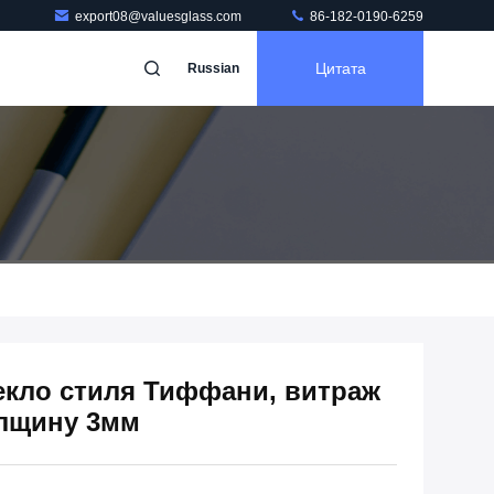
export08@valuesglass.com
86-182-0190-6259
Цитата
Russian
екло стиля Тиффани, витраж
лщину 3мм