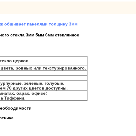
аж обшивает панелями толщину 3мм
ного стекла 3мм 5мм 6мм стеклянное
стекло церков
цвета, ровных или текстурированного.
пурпурные, зеленые, голубые,
ем 70 других цветов доступны.
мнатах, барах, офисе;
ла Тиффани.
 необходимости
отника