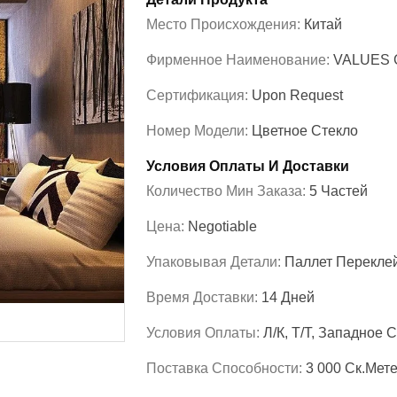
Место Происхождения:
Китай
Фирменное Наименование:
VALUES 
Сертификация:
Upon Request
Номер Модели:
Цветное Стекло
Условия Оплаты И Доставки
Количество Мин Заказа:
5 Частей
Цена:
Negotiable
Упаковывая Детали:
Паллет Переклей
Время Доставки:
14 Дней
Условия Оплаты:
Л/К, Т/Т, Западное
Поставка Способности:
3 000 Ск.мет