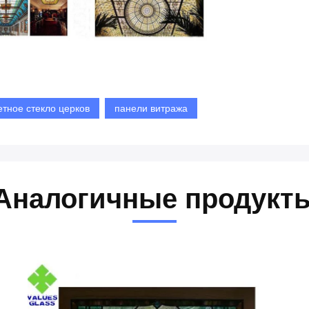
етное стекло церков
панели витража
Аналогичные продукт