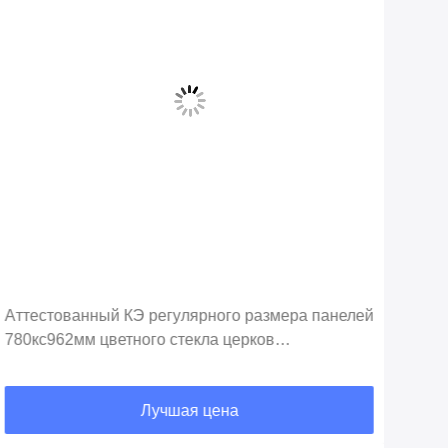
Вид
Аттестованный КЭ регулярного размера панелей
Руч
780кс962мм цветного стекла церков
дек
декоративный
сте
Лучшая цена