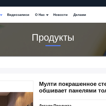
Видеозаписи
О Нас
Новости
Делами
Продукты
Мулти покрашенное ст
обшивает панелями то
Детали Продукта