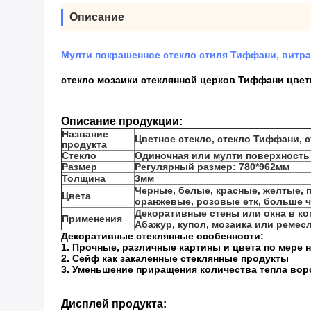
Описание
Мулти покрашенное стекло стиля Тиффани, витр
стекло мозаики стеклянной церков Тиффани цвет
Описание продукции:
Название
Цветное стекло, стекло Тиффани, 
продукта
Стекло
Одиночная или мулти поверхность 
Размер
Регулярный размер: 780*962мм
Толщина
3мм
Черные, белые, красные, желтые, 
Цвета
оранжевые, розовые етк, больше ч
Декоративные стены или окна в ко
Применения
Абажур, купол, мозаика или ремес
Декоративные стеклянные особенности:
1. Прочные, различные картины и цвета по мере
2. Сейф как закаленные стеклянные продукты
3. Уменьшение приращения количества тепла вор
Дисплей продукта: