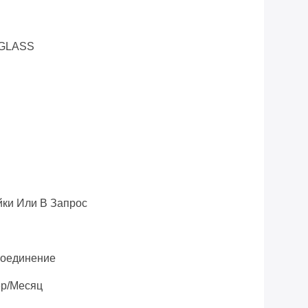
GLASS
ки Или В Запрос
 Соединение
ер/месяц